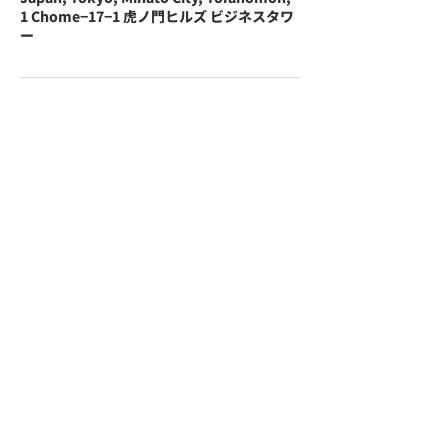
1 Chome−17−1 虎ノ門ヒルズ ビジネスタワ
ー
with メタバース新卒採用EXPO
運営企業
プライバシーポリシー
利用規約
お問い合わせ